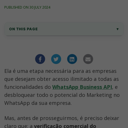
PUBLISHED ON 30 JULY 2024
ON THIS PAGE
▾
O que é a Verificação do Facebook Business 
Manager?
Como Verificar uma Conta no Facebook 
Facebook Business Manager?
Ela é uma etapa necessária para as empresas 
que desejam obter acesso ilimitado a todas as 
Perguntas Frequentes Sobre a Verificação 
funcionalidades do 
WhatsApp Business API
, e 
Comercial do Facebook
desbloquear todo o potencial do Marketing no 
Como se inscrever gratuitamente no 
WhatsApp da sua empresa.
WhatsApp Business API?
Mas, antes de prosseguirmos, é preciso deixar 
Conclusão
claro que: a 
verificação comercial do 