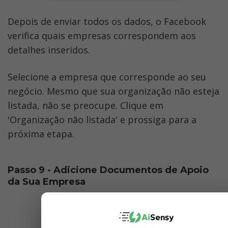
Depois de enviar todos os dados, o Facebook 
verifica quais empresas correspondem aos 
detalhes inseridos. 
Selecione a empresa que corresponde ao seu 
negócio. Mesmo que sua organização não esteja 
listada, não se preocupe. Clique em 
'Organização não listada' e prossiga para a 
próxima etapa.
Passo 9 - Adicione Documentos de Apoio 
da Sua Empresa