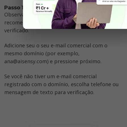
Passo 10 - Escolha uma Forma de Contato
Observação: o e-mail é a forma de contato 
recomendada e aumenta suas chances de ser 
verificado.
Adicione seu o seu e-mail comercial com o 
mesmo domínio (por exemplo, 
ana@aisensy.com) e pressione próximo.
Se você não tiver um e-mail comercial 
registrado com o domínio, escolha telefone ou 
mensagem de texto para verificação.