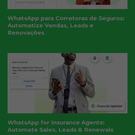
WhatsApp para Corretoras de Seguros:
Automatize Vendas, Leads e
Renovações
WhatsApp for Insurance Agents:
Automate Sales, Leads & Renewals