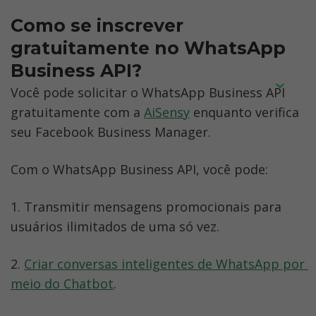
AiSensy ou solicite uma apresentação 
Embora a verificação comercial seja feita 
documento de comprovante de endereço 
Como se inscrever 
com um de nossos atendentes.
para verificar a legalidade do negócio, a 
têm endereços diferentes.

gratuitamente no WhatsApp 
verificação azul ou verde é um 
2. O nome legal da empresa não é 
Business API?
reconhecimento direto do Facebook da 
mencionado no rodapé do site.

legitimidade da empresa.
Você pode solicitar o WhatsApp Business API 
3. Endereço de e-mail comercial não usado 
gratuitamente com a 
AiSensy
 enquanto verifica 
durante a verificação. É aconselhável usar 
seu Facebook Business Manager.
o endereço de e-mail comercial. Exemplo: 
nome@suaempresa.com
Com o WhatsApp Business API, você pode:
1. Transmitir mensagens promocionais para 
usuários ilimitados de uma só vez.
2. 
Criar conversas inteligentes de WhatsApp por 
meio do Chatbot
.