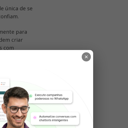
confiam.
mente para 
em criar 
s com 
mércio 