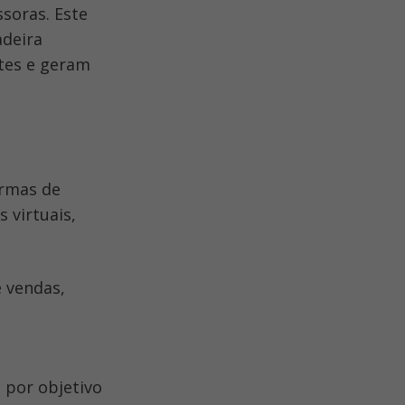
oras. Este 
deira 
es e geram 
rmas de 
virtuais, 
 vendas, 
por objetivo 