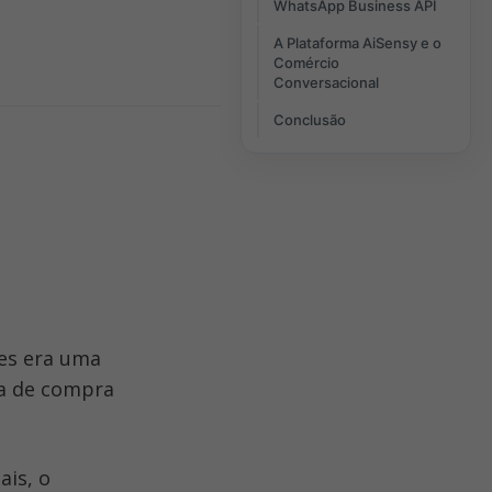
WhatsApp Business API
A Plataforma AiSensy e o
Comércio
Conversacional
Conclusão
s era uma 
a de compra 
Entre as inovações que estão moldando o futuro das vendas digitais, o 