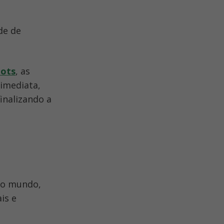
e de 
bots
, as 
mediata, 
alizando a 
o mundo, 
s e 