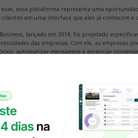
 clientes em uma interface que eles já conhecem e 
usiness, lançado em 2018, foi projetado especifica
ecessidades das empresas. Com ele, as empresas pod
gócios, automatizar mensagens e gerenciar conversa
rga escala. 
é a
WhatsApp Business API
que realmente leva o co
l para o próximo nível.
 a WhatsApp Business API?