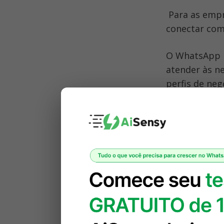
 Para as empresas, essa plataforma representa uma oportunidade única de se 
conectar com
O WhatsApp B
atender às n
perfis de ne
clientes em la
No entanto, 
conversaciona
O Que é