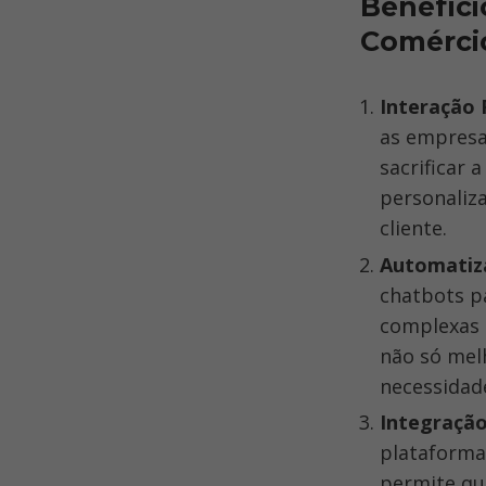
Benefíci
Comérci
Interação 
as empresa
sacrificar
personaliza
cliente.
Automatiza
chatbots p
complexas 
não só mel
necessidade
Integração
plataforma
permite qu