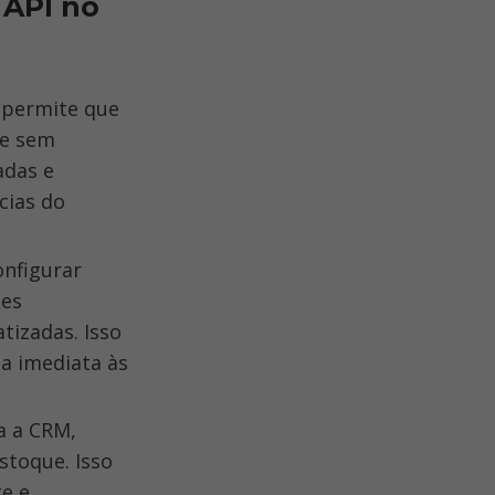
API no 
permite que 
e sem 
das e 
ias do 
nfigurar 
es 
izadas. Isso 
 imediata às 
 a CRM, 
toque. Isso 
e e 