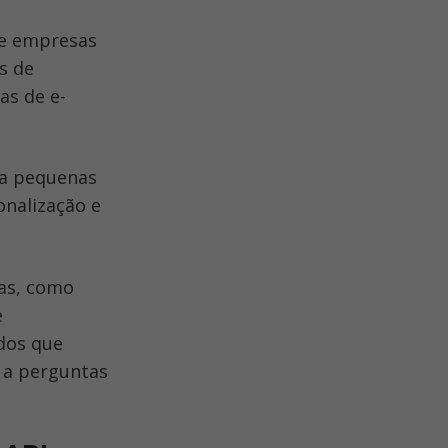
e empresas 
 de 
as de e-
a pequenas 
nalização e 
as, como 
 
dos que 
a perguntas 