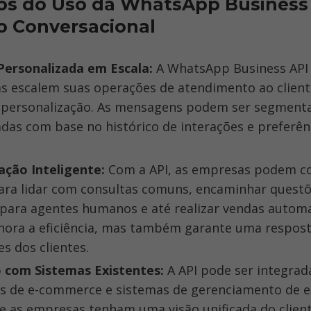
os do Uso da WhatsApp Business 
o Conversacional
Personalizada em Escala: 
A WhatsApp Business API 
s escalem suas operações de atendimento ao client
 a personalização. As mensagens podem ser segmenta
das com base no histórico de interações e preferênc
ção Inteligente: 
Com a API, as empresas podem co
ara lidar com consultas comuns, encaminhar questõ
para agentes humanos e até realizar vendas automat
hora a eficiência, mas também garante uma resposta
s dos clientes.
 com Sistemas Existentes: 
A API pode ser integrada
s de e-commerce e sistemas de gerenciamento de es
e as empresas tenham uma visão unificada do client