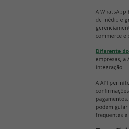
A WhatsApp B
de médio e g
gerenciament
commerce e o
Diferente d
empresas, a 
integração.
A API permit
confirmações 
pagamentos. A
podem guiar 
frequentes e 