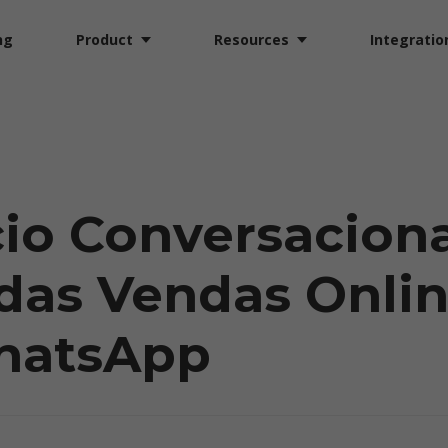
ng
Product
Resources
Integratio
io Conversaciona
das Vendas Onli
hatsApp