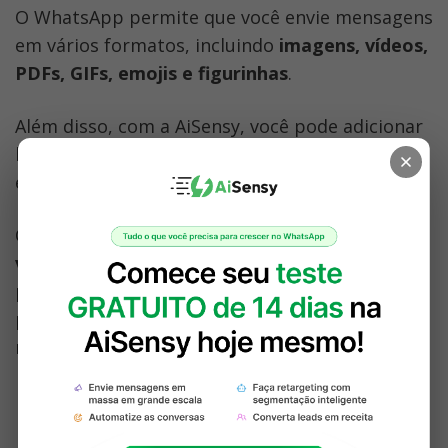
O WhatsApp permite que você envie mensagens 
em vários formatos, incluindo 
imagens, vídeos, 
PDFs, GIFs, emojis e figurinhas
. 
Além disso, com a AiSensy, você pode adicionar 
botões para tornar a mensagem mais atraente 
e clicável.
Como mostra a imagem abaixo, uma
 marca 
verificada (selo verde 
✅
)
, uma imagem de seu 
produto, uma oferta promocional 
personalizada e botões clicáveis ​​tornam suas 
mensagens altamente clicáveis!