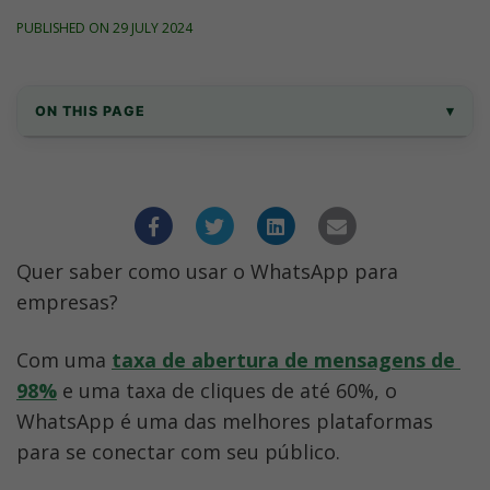
PUBLISHED ON 29 JULY 2024
ON THIS PAGE
▾
Dez Principais Estratégias Para Usar o 
WhatsApp Para Empresas
6. Envie Mensagens Multimídias
Quer saber como usar o WhatsApp para 
7. Integre um Chatbot para Automatizar 
empresas?
Vendas e Atendimento
Com uma 
taxa de abertura de mensagens de 
9. Execute Campanhas de Lançamento de 
Produtos
98%
 e uma taxa de cliques de até 60%, o 
WhatsApp é uma das melhores plataformas 
Como implementar essas estratégias de 
para se conectar com seu público.
negócios do WhatsApp?