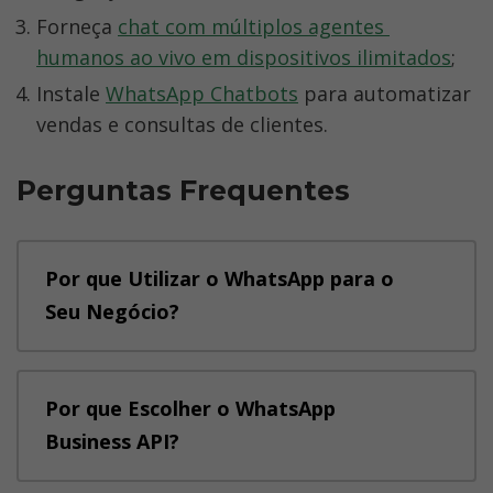
Forneça 
chat com múltiplos agentes 
humanos ao vivo em dispositivos ilimitados
;
Instale 
WhatsApp Chatbots
 para automatizar 
vendas e consultas de clientes.
Perguntas Frequentes
Por que Utilizar o WhatsApp para o 
Seu Negócio?
O WhatsApp é um dos aplicativos de 
Por que Escolher o WhatsApp 
comunicação mais populares no mundo, 
Business API?
contando com uma comunidade ativa de 