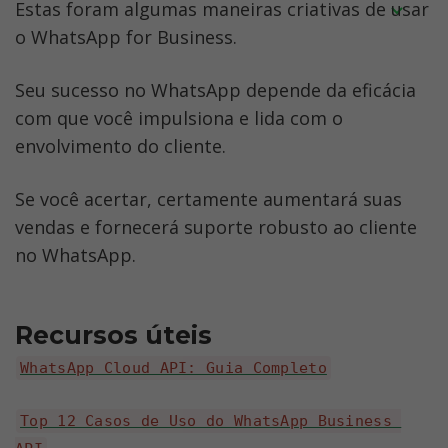
Estas foram algumas maneiras criativas de usar 
o WhatsApp for Business.
Usar o WhatsApp em vários 
dispositivos;Fazer disparos para mais de 
Seu sucesso no WhatsApp depende da eficácia 
100.000 usuários de uma só 
com que você impulsiona e lida com o 
vez;Automatizar o atendimento com 
envolvimento do cliente.
chatbots;Enviar mensagens com botões 
interativos.

Se você acertar, certamente aumentará suas 
vendas e fornecerá suporte robusto ao cliente 
Então, a escolha certa é a API do 
no WhatsApp.
WhatsApp Business.
Recursos úteis
WhatsApp Cloud API: Guia Completo
Top 12 Casos de Uso do WhatsApp Business 