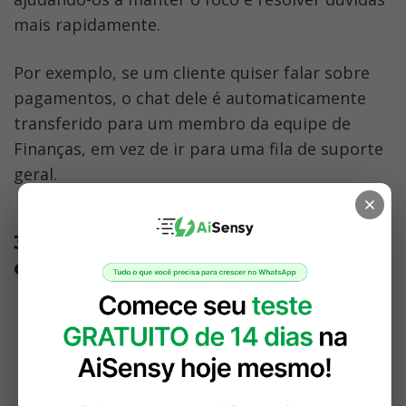
mais rapidamente.
Por exemplo, se um cliente quiser falar sobre 
pagamentos, o chat dele é automaticamente 
transferido para um membro da equipe de 
Finanças, em vez de ir para uma fila de suporte 
geral.
3. Dispare transmissões (campanha 
de comunicação em massa)