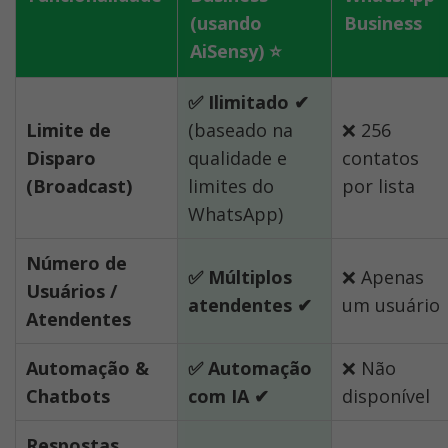
(usando 
Business
AiSensy) ⭐
✅ Ilimitado ✔
Limite de 
(baseado na 
❌ 256 
Disparo 
qualidade e 
contatos 
(Broadcast)
limites do 
por lista
WhatsApp)
Número de 
✅ Múltiplos 
❌ Apenas 
Usuários / 
atendentes ✔
um usuário
Atendentes
Automação & 
✅ Automação 
❌ Não 
Chatbots
com IA ✔
disponível
Respostas 